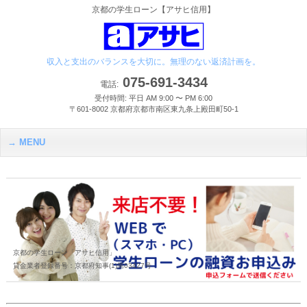
京都の学生ローン【アサヒ信用】
収入と支出のバランスを大切に。無理のない返済計画を。
075-691-3434
電話:
受付時間: 平日 AM 9:00 〜 PM 6:00
〒601-8002 京都府京都市南区東九条上殿田町50-1
MENU
京都の学生ローン「アサヒ信用」
貸金業者登録番号：京都府知事(1)第03427号