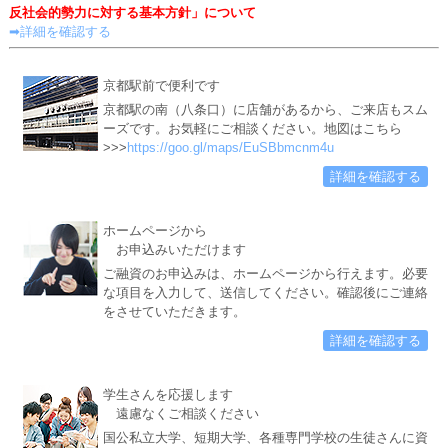
反社会的勢力に対する基本方針」について
➡詳細を確認する
京都駅前で便利です
京都駅の南（八条口）に店舗があるから、ご来店もスム
ーズです。お気軽にご相談ください。地図はこちら
>>>
https://goo.gl/maps/EuSBbmcnm4u
詳細を確認する
ホームページから
お申込みいただけます
ご融資のお申込みは、ホームページから行えます。必要
な項目を入力して、送信してください。確認後にご連絡
をさせていただきます。
詳細を確認する
学生さんを応援します
遠慮なくご相談ください
国公私立大学、短期大学、各種専門学校の生徒さんに資